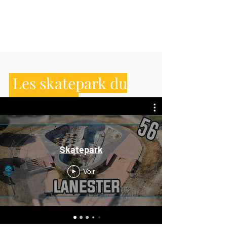
Les skatepark du
Morbihan
Skatepark
Voir