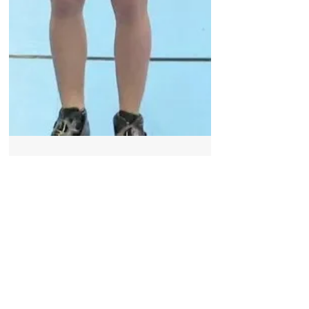
11 mars 2021
Vannes : Nils, Noah et Alexis,
patineurs de vitesse, espoirs
de la discipline
Nils, Noah et Alexis sont trois patineurs