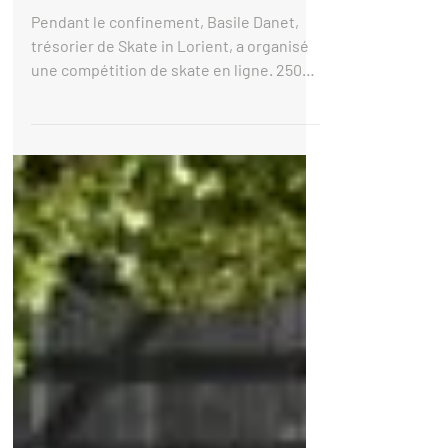
leur skate-park privé
Pendant le confinement, Basile Danet,
trésorier de Skate in Lorient, a organisé
une compétition de skate en ligne. 250
jeunes ont filmé...